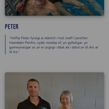
Peter
“Hoffai Peter fynegi ei ddiolch i holl staff Canolfan
Hamdden Penfro, sydd, meddai ef, yn gyfeillgar, yn
gymwynasgar ac yn ei ysgogi i ddal ati i ddod yn ôl dro ar
ôl tro.”