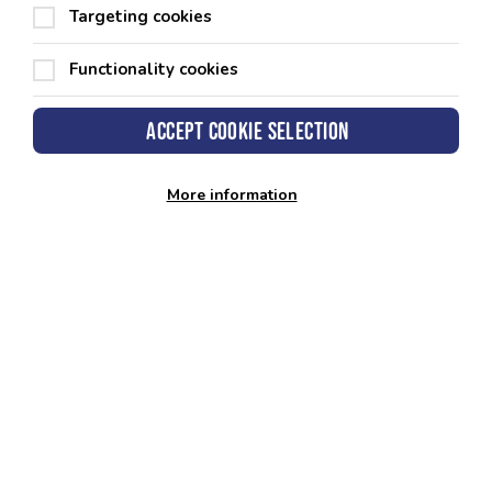
Lesley
Targeting cookies
“Mae hi bellach yn teimlo’n gryfach, ac mae ei lefelau
Functionality cookies
ffitrwydd cyffredinol bron yn ôl i’r lefelau cyn ei
llawdriniaeth! Dywedodd y tîm meddygol wrthi y byddai ei
chyfradd adferiad yn well o ganlyniad i’r drefn newydd a’i
Accept cookie selection
hymrwymiad iddi.
Mae Lesley bellach yn mynychu tair neu bedair sesiwn yr
More information
wythnos, ac mae’n teimlo’n ffodus i gael cefnogaeth,
arbenigedd ac anogaeth wych gan y tîm.”