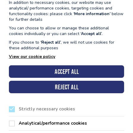
In addition to necessary cookies, our website may use
Christopher
analytical/ performance cookies, targeting cookies and
functionality cookies: please click
‘More information’
below
for further details
“Mae Chris yn defnyddio’n cyfleusterau yn rheolaidd i
hyfforddi, gan ddefnyddio’r pwll i hyfforddi gyda chlwb
You can choose to allow or manage these additional
Seals Hwlffordd.Mae hefyd yn defnyddio’r gampfa, ac yn
cookies individually or you can select
‘Accept all’
.
dweud bod yr offer newydd a osodwyd yn rhai o’r
If you choose to
‘Reject all’
, we will not use cookies for
safleoedd yn ddiweddar wedi bod yn hwb mawr i’w
these additional purposes
hyfforddiant.”
View our cookie policy
Accept all
Reject all
Strictly necessary cookies
Analytical/performance cookies