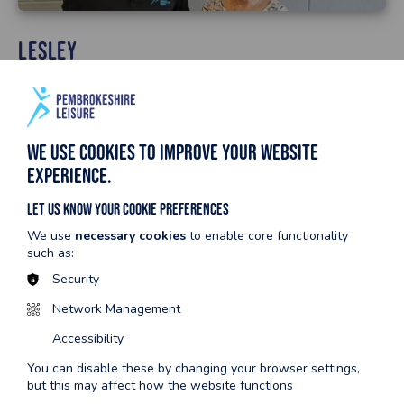
Lesley
“Dros y ddau ddegawd diwethaf, mae Lesley wedi dod yn
fwy heini, yn gryfach, ac yn fwy hyblyg! Hoffai Lesley
ddiolch yn fawr iawn i’n staff anhygoel y mae eu
cefnogaeth a’u hanogaeth wedi helpu i wneud y daith hon
We use cookies to improve your website
yn bosibl.”
experience.
Let us know your cookie preferences
We use
necessary cookies
to enable core functionality
such as:
Security
Network Management
Accessibility
You can disable these by changing your browser settings,
but this may affect how the website functions