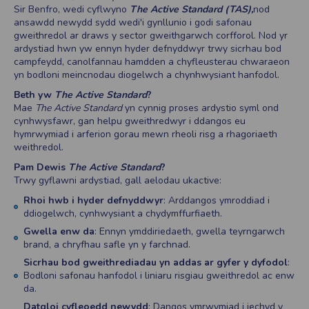
Sir Benfro, wedi cyflwyno
The
Active Standard (TAS),
nod
ansawdd newydd sydd wedi'i gynllunio i godi safonau
gweithredol ar draws y sector gweithgarwch corfforol. Nod yr
ardystiad hwn yw ennyn hyder defnyddwyr trwy sicrhau bod
campfeydd, canolfannau hamdden a chyfleusterau chwaraeon
yn bodloni meincnodau diogelwch a chynhwysiant hanfodol.
Beth yw
The Active Standard
?
Mae
The Active Standard
yn cynnig proses ardystio syml ond
cynhwysfawr, gan helpu gweithredwyr i ddangos eu
hymrwymiad i arferion gorau mewn rheoli risg a rhagoriaeth
weithredol.
Pam Dewis
The Active Standard
?
Trwy gyflawni ardystiad, gall aelodau ukactive:
Rhoi hwb i hyder defnyddwyr
: Arddangos ymroddiad i
ddiogelwch, cynhwysiant a chydymffurfiaeth.
Gwella enw da
: Ennyn ymddiriedaeth, gwella teyrngarwch
brand, a chryfhau safle yn y farchnad.
Sicrhau bod gweithrediadau yn addas ar gyfer y dyfodol
:
Bodloni safonau hanfodol i liniaru risgiau gweithredol ac enw
da.
Datgloi cyfleoedd newydd
: Dangos ymrwymiad i iechyd y