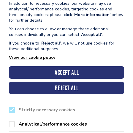
adlewyrchiad o'r gwaith caled, yr angerdd a'r gwaith tîm sy'n
In addition to necessary cookies, our website may use
ysgogi Hamdden Sir Benfro bob dydd. Rydym yn falch o gynnig
analytical/ performance cookies, targeting cookies and
cyfleusterau sy'n bodloni'r safonau uchaf, gan sicrhau bod ein
functionality cookies: please click
‘More information’
below
cwsmeriaid yn gallu mwynhau amgylcheddau diogel,
for further details
croesawgar sy’n cael eu rheoli'n dda. Wrth edrych ymlaen,
You can choose to allow or manage these additional
rydym yn parhau i fod yn ymrwymedig i welliant parhaus ac i
cookies individually or you can select
‘Accept all’
.
gefnogi iechyd a lles ein cymuned.
If you choose to
‘Reject all’
, we will not use cookies for
these additional purposes
View our cookie policy
Accept all
Reject all
Strictly necessary cookies
Analytical/performance cookies