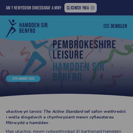
AM
Am y newyddion diweddaraf a mwy
CLICIWCH YMA
Y
NEWYDDION
Cyngor
DEWISLEN
DIWEDDARAF
Sir
Penfro
A
Nôl i... Newyddion
MWY:
12TH JANUARY 2026
ukactive yn lansio
The Active Standard
sef safon weithredol
i wella diogelwch a chynhwysiant mewn cyfleusterau
ffitrwydd a hamdden
Mae ukactive, mewn cydweithrediad â'i bartneriaid Hamdden