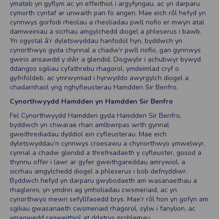
ymateb yn gyflym ac yn effeithiol i argyfyngau, ac yn darparu
cymorth cyntaf ar unwaith pan fo angen. Mae eich rôl hefyd yn
cynnwys gorfodi rheolau a rheoliadau pwll nofio er mwyn atal
damweiniau a sicrhau amgylchedd diogel a phleserus i bawb.
Yn ogystal â’r dyletswyddau hanfodol hyn, byddwch yn
cynorthwyo gyda chynnal a chadw’r pwll nofio, gan gynnwys
gwirio ansawdd y dŵr a glendid. Disgwylir i achubwyr bywyd
ddangos sgiliau cyfathrebu rhagorol, ymdeimlad cryf o
gyfrifoldeb, ac ymrwymiad i hyrwyddo awyrgylch diogel a
chadarnhaol yng nghyfleusterau Hamdden Sir Benfro.
Cynorthwyydd Hamdden yn Hamdden Sir Benfro
Fel Cynorthwyydd Hamdden gyda Hamdden Sir Benfro,
byddwch yn chwarae rhan amlbwrpas wrth gynnal
gweithrediadau dyddiol ein cyfleusterau. Mae eich
dyletswyddau’n cynnwys croesawu a chynorthwyo ymwelwyr,
cynnal a chadw glendid a threfniadaeth y cyfleuster, gosod a
thynnu offer i lawr ar gyfer gweithgareddau amrywiol, a
sicrhau amgylchedd diogel a phleserus i bob defnyddiwr.
Byddwch hefyd yn darparu gwybodaeth am wasanaethau a
rhaglenni, yn ymdrin ag ymholiadau cwsmeriaid, ac yn
cynorthwyo mewn sefyllfaoedd brys. Mae’r rôl hon yn gofyn am
sgiliau gwasanaeth cwsmeriaid rhagorol, sylw i fanylion, ac
ymagwedd ragweithiol at ddatrys problemau.