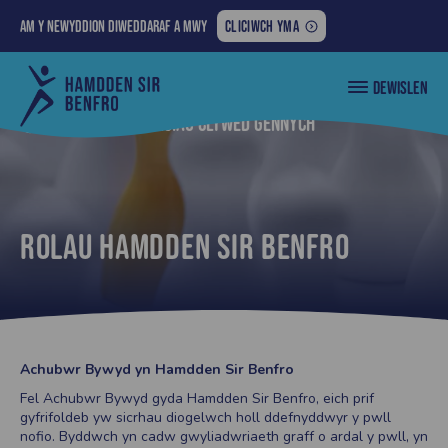
AM
Am y newyddion diweddaraf a mwy
CLICIWCH YMA
Y
>
NEWYDDION
Cyngor
small
DEWISLEN
DIWEDDARAF
Sir
white
Penfro
A
Nôl i... Rydym eisiau clywed gennych
skittles
MWY:
with
one
being
yellow
Rolau Hamdden Sir Benfro
Achubwr Bywyd yn Hamdden Sir Benfro
Fel Achubwr Bywyd gyda Hamdden Sir Benfro, eich prif
gyfrifoldeb yw sicrhau diogelwch holl ddefnyddwyr y pwll
nofio. Byddwch yn cadw gwyliadwriaeth graff o ardal y pwll, yn