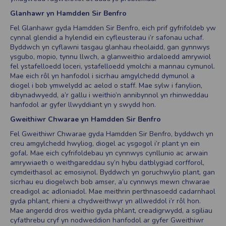
Glanhawr yn Hamdden Sir Benfro
Fel Glanhawr gyda Hamdden Sir Benfro, eich prif gyfrifoldeb yw
cynnal glendid a hylendid ein cyfleusterau i’r safonau uchaf.
Byddwch yn cyflawni tasgau glanhau rheolaidd, gan gynnwys
ysgubo, mopio, tynnu llwch, a glanweithio ardaloedd amrywiol
fel ystafelloedd loceri, ystafelloedd ymolchi a mannau cymunol.
Mae eich rôl yn hanfodol i sicrhau amgylchedd dymunol a
diogel i bob ymwelydd ac aelod o staff. Mae sylw i fanylion,
dibynadwyedd, a’r gallu i weithio’n annibynnol yn rhinweddau
hanfodol ar gyfer llwyddiant yn y swydd hon.
Gweithiwr Chwarae yn Hamdden Sir Benfro
Fel Gweithiwr Chwarae gyda Hamdden Sir Benfro, byddwch yn
creu amgylchedd hwyliog, diogel ac ysgogol i’r plant yn ein
gofal. Mae eich cyfrifoldebau yn cynnwys cynllunio ac arwain
amrywiaeth o weithgareddau sy’n hybu datblygiad corfforol,
cymdeithasol ac emosiynol. Byddwch yn goruchwylio plant, gan
sicrhau eu diogelwch bob amser, a’u cynnwys mewn chwarae
creadigol ac adloniadol. Mae meithrin perthnasoedd cadarnhaol
gyda phlant, rhieni a chydweithwyr yn allweddol i’r rôl hon.
Mae angerdd dros weithio gyda phlant, creadigrwydd, a sgiliau
cyfathrebu cryf yn nodweddion hanfodol ar gyfer Gweithiwr