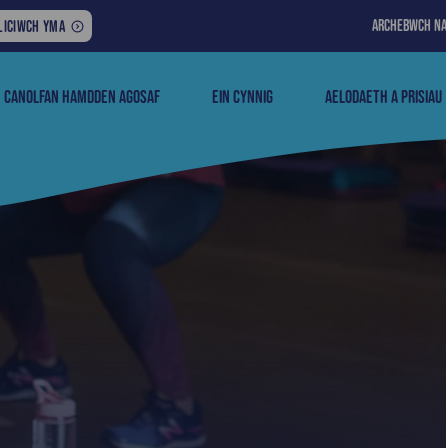
ARCHEBWCH N
M
LICIWCH YMA
EWYDDION
IWEDDARAF
CANOLFAN HAMDDEN AGOSAF
EIN CYNNIG
AELODAETH A PRISIAU
WY: