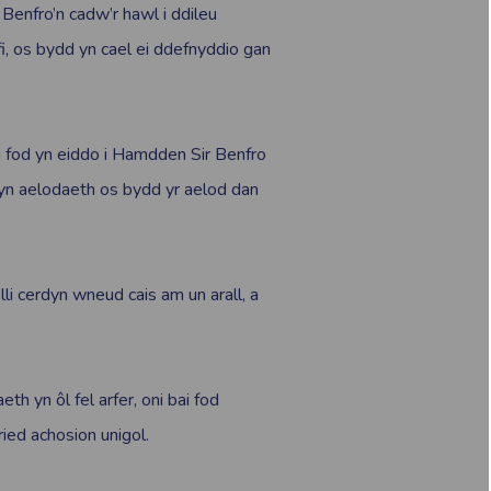
Benfro’n cadw’r hawl i ddileu
fi, os bydd yn cael ei ddefnyddio gan
i fod yn eiddo i Hamdden Sir Benfro
dyn aelodaeth os bydd yr aelod dan
lli cerdyn wneud cais am un arall, a
th yn ôl fel arfer, oni bai fod
ried achosion unigol.