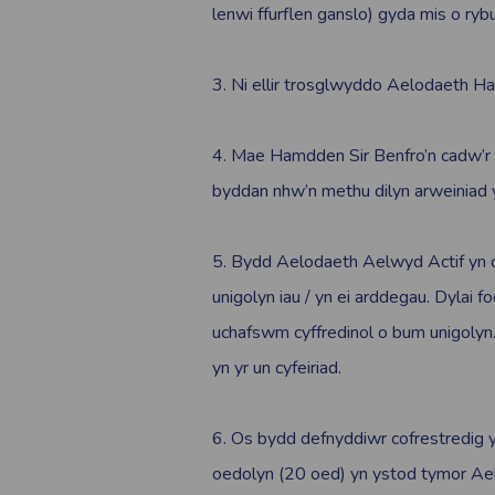
lenwi ffurflen ganslo) gyda mis o rybu
3. Ni ellir trosglwyddo Aelodaeth H
4. Mae Hamdden Sir Benfro’n cadw’r 
byddan nhw’n methu dilyn arweiniad 
5. Bydd Aelodaeth Aelwyd Actif yn 
unigolyn iau / yn ei arddegau. Dylai 
uchafswm cyffredinol o bum unigolyn.
yn yr un cyfeiriad.
6. Os bydd defnyddiwr cofrestredig
oedolyn (20 oed) yn ystod tymor A