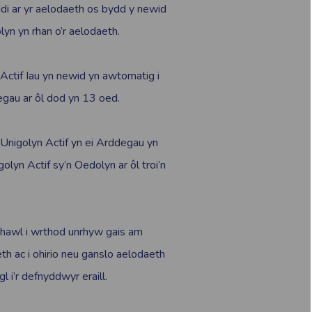
di ar yr aelodaeth os bydd y newid
n yn rhan o’r aelodaeth.
Actif Iau yn newid yn awtomatig i
egau ar ôl dod yn 13 oed.
 Unigolyn Actif yn ei Arddegau yn
lyn Actif sy’n Oedolyn ar ôl troi’n
 hawl i wrthod unrhyw gais am
th ac i ohirio neu ganslo aelodaeth
 i’r defnyddwyr eraill.