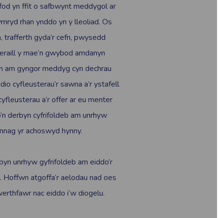
i fod yn ffit o safbwynt meddygol ar
ymryd rhan ynddo yn y lleoliad. Os
, trafferth gyda’r cefn, pwysedd
 eraill y mae’n gwybod amdanyn
ofyn am gyngor meddyg cyn dechrau
ddio cyfleusterau’r sawna a’r ystafell
yfleusterau a’r offer ar eu menter
o’n derbyn cyfrifoldeb am unrhyw
ynnag yr achoswyd hynny.
byn unrhyw gyfrifoldeb am eiddo’r
u. Hoffwn atgoffa’r aelodau nad oes
werthfawr nac eiddo i’w diogelu.