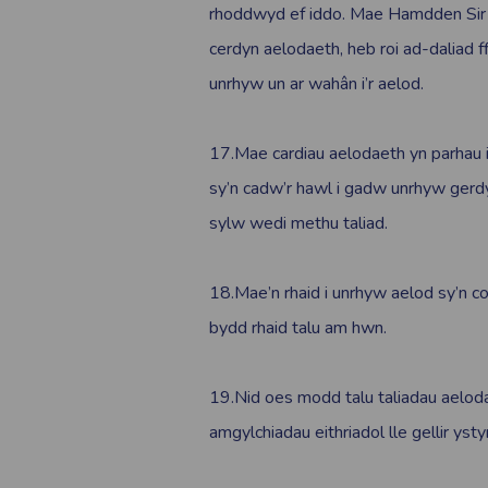
rhoddwyd ef iddo. Mae Hamdden Sir 
cerdyn aelodaeth, heb roi ad-daliad f
unrhyw un ar wahân i’r aelod.
17.Mae cardiau aelodaeth yn parhau 
sy’n cadw’r hawl i gadw unrhyw ger
sylw wedi methu taliad.
18.Mae’n rhaid i unrhyw aelod sy’n co
bydd rhaid talu am hwn.
19.Nid oes modd talu taliadau aelodae
amgylchiadau eithriadol lle gellir ysty