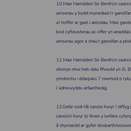
10.Mae Hamdden Sir Benfro’n cadw’r 
amserau y bydd mynediad i’r ganolfan
a’i hoffer ar gael i aelodau. Mae ga
bod cyfleusterau ac offer yn anadda
amserau agor a chau’r ganolfan a pho
11.Mae Hamdden Sir Benfro’n cadw’r
ohonyn nhw heb dalu ffioedd yn ôl.
ymdrechu i ddarparu 7 niwrnod o ryb
/ adnewyddu arfaethedig.
12.Gellir codi tâl canslo hwyr / diff
canslo’n hwyr (o fewn y lwfans cyfyn
â chyrraedd ar gyfer dosbarth/sesiw