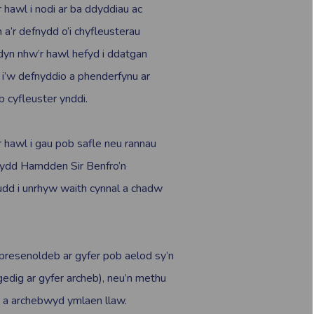
hawl i nodi ar ba ddyddiau ac
 a’r defnydd o’i chyfleusterau
nddyn nhw’r hawl hefyd i ddatgan
s i’w defnyddio a phenderfynu ar
b cyfleuster ynddi.
 hawl i gau pob safle neu rannau
 Bydd Hamdden Sir Benfro’n
udd i unrhyw waith cynnal a chadw
yg presenoldeb ar gyfer pob aelod sy’n
gedig ar gyfer archeb), neu’n methu
n a archebwyd ymlaen llaw.