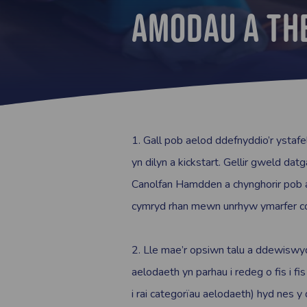
AMODAU A TH
1. Gall pob aelod ddefnyddio’r ystafe
yn dilyn a kickstart. Gellir gweld d
Canolfan Hamdden a chynghorir pob 
cymryd rhan mewn unrhyw ymarfer co
2. Lle mae’r opsiwn talu a ddewisw
aelodaeth yn parhau i redeg o fis i fi
i rai categorïau aelodaeth) hyd nes 