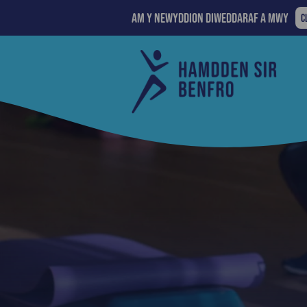
Am y newyddion diweddaraf a mwy
A
C
Y
N
Cyngor
D
Sir
A
Penfro
M