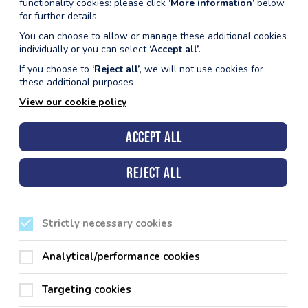
functionality cookies: please click
‘More information’
below
*Meini Prawf Cymhwysedd yn Berthnasol
for further details
You can choose to allow or manage these additional cookies
individually or you can select
‘Accept all’
.
If you choose to
‘Reject all’
, we will not use cookies for
these additional purposes
View our cookie policy
Accept all
Reject all
Strictly necessary cookies
Analytical/performance cookies
Targeting cookies