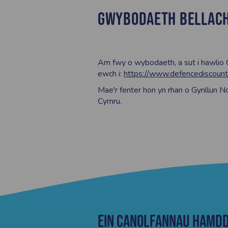
GWYBODAETH BELLAC
Am fwy o wybodaeth, a sut i hawlio 
ewch i:
https://www.defencediscount
Mae'r fenter hon yn rhan o Gynllun 
Cymru.
Ein Canolfannau Hamd