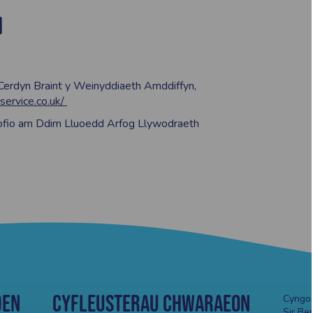
H
Cerdyn Braint y Weinyddiaeth Amddiffyn,
service.co.uk/
Nofio am Ddim Lluoedd Arfog Llywodraeth
den
Cyfleusterau Chwaraeon
Cyngor
Sir Be