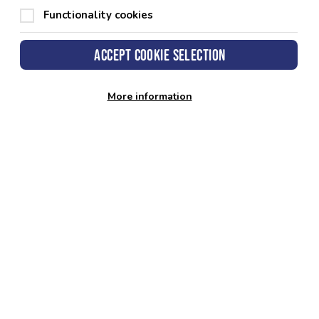
Functionality cookies
Accept cookie selection
More information
 Sir Penfro, Neuadd y Sir, Hwlffordd,
nfro. SA61 1TP