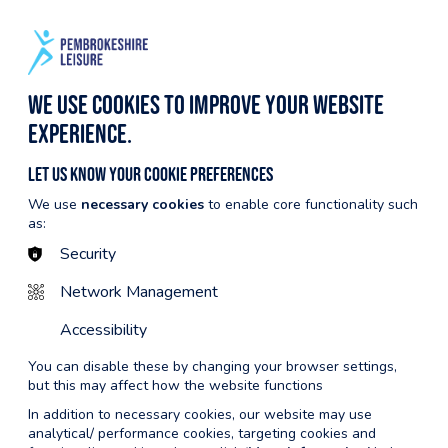
AWR
YMUNO NAWR
ENGLISH
HYSBYSFWRDD
DIGWYDDIADAU
We use cookies to improve your website
experience.
Let us know your cookie preferences
Nôl i... Opsiynau aelodaeth
We use
necessary cookies
to enable core functionality such
as:
Security
Network Management
£0.00
Accessibility
You can disable these by changing your browser settings,
but this may affect how the website functions
Nofio am ddim yn ein safleoedd
In addition to necessary cookies, our website may use
analytical/ performance cookies, targeting cookies and