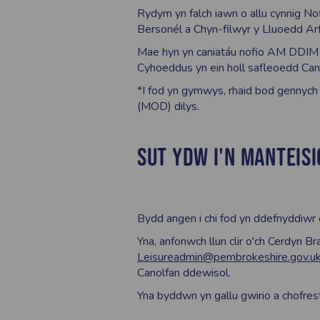
Rydym yn falch iawn o allu cynnig 
Bersonél a Chyn-filwyr y Lluoedd Ar
Mae hyn yn caniatáu nofio AM DDIM 
Cyhoeddus yn ein holl safleoedd Ca
*I fod yn gymwys, rhaid bod gennyc
(MOD) dilys.
SUT YDW I'N MANTEIS
Bydd angen i chi fod yn ddefnyddiwr
Yna, anfonwch llun clir o'ch Cerdyn 
Leisureadmin@pembrokeshire.gov.u
Canolfan ddewisol.
Yna byddwn yn gallu gwirio a chofrestr