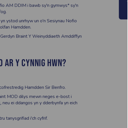
Nofio AM DDIM i bawb sy'n gymwys* sy'n
fog.
yn ystod unrhyw un o'n Sesiynau Nofio
nolfan Hamdden.
h Gerdyn Braint Y Weinyddiaeth Amddiffyn
IO AR Y CYNNIG HWN?
 cofrestredig Hamdden Sir Benfro.
Braint MOD dilys mewn neges e-bost i
k
, neu ei ddangos yn y dderbynfa yn eich
u tanysgrifiad i'ch cyfrif.