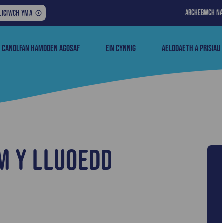
ARCHEBWCH N
M
LICIWCH YMA
EWYDDION
IWEDDARAF
CANOLFAN HAMDDEN AGOSAF
EIN CYNNIG
AELODAETH A PRISIAU
WY:
m y Lluoedd