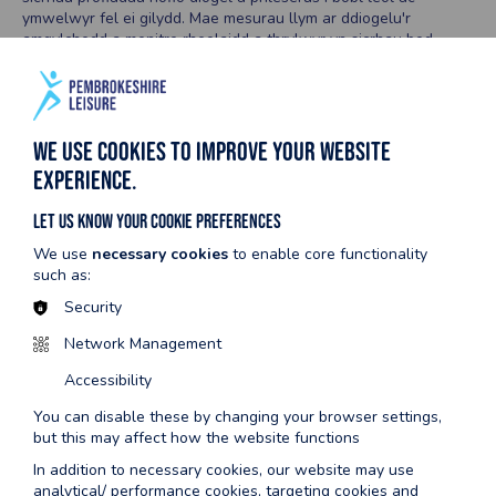
ymwelwyr fel ei gilydd. Mae mesurau llym ar ddiogelu'r
amgylchedd a monitro rheolaidd a thrylwyr yn sicrhau bod
harddwch naturiol arfordir Sir Benfro yn parhau heb ei ddifetha.
P'un a ydych chi'n trochi eich traed yn y tonnau tyner neu'n
plymio i'r môr disglair, gallwch ymddiried yn ansawdd eithriadol
dŵr môr Sir Benfro. I gael rhagor o wybodaeth am asesiadau
ansawdd dŵr presennol ac awgrymiadau ar gyfer mwynhau ein
We use cookies to improve your website
trysorau arfordirol yn gyfrifol, edrychwch ar y dolenni isod
experience.
Dilynwch y ddolen i
dudalen ansawdd dŵr ymdrochi Cyngor Sir
Penfro
am fwy o wybodaeth am sut rydyn ni'n profi ein dŵr.
Let us know your cookie preferences
Neu, gallwch weld yr wybodaeth ddiweddaraf trwy ddilyn y
We use
necessary cookies
to enable core functionality
dolenni.
such as:
Security
Network Management
Dwr Cymru
Welsh Water Storm Overflow Maps
Accessibility
NRW
NRW Bathing water profiles and results
You can disable these by changing your browser settings,
but this may affect how the website functions
In addition to necessary cookies, our website may use
analytical/ performance cookies, targeting cookies and