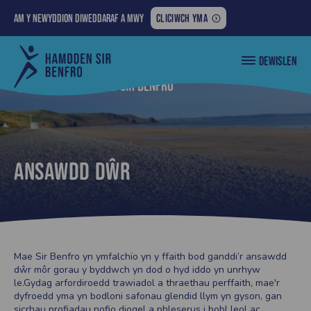
AM
Am y newyddion diweddaraf a mwy
CLICIWCH YMA
Y
>
NEWYDDION
Cyngor
beach
DEWISLEN
DIWEDDARAF
Sir
with
Penfro
A
Nôl i... Traethau Sir Benfro
pebble
MWY:
ridge
Ansawdd dŵr
Mae Sir Benfro yn ymfalchïo yn y ffaith bod ganddi’r ansawdd
dŵr môr gorau y byddwch yn dod o hyd iddo yn unrhyw
le.Gydag arfordiroedd trawiadol a thraethau perffaith, mae'r
dyfroedd yma yn bodloni safonau glendid llym yn gyson, gan
sicrhau profiadau nofio diogel a phleserus i bobl leol ac