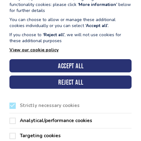
functionality cookies: please click
‘More information’
below
for further details
You can choose to allow or manage these additional
cookies individually or you can select
‘Accept all’
.
Cyngor Sir Penfro, Neuadd y Sir, Hwlffordd, Sir Benfro.
SA61 1TP
If you choose to
‘Reject all’
, we will not use cookies for
these additional purposes
View our cookie policy
Accept all
Ein Canolfannau Hamdden
Reject all
Cyfleusterau Chwaraeon Eraill
Strictly necessary cookies
Analytical/performance cookies
Ein Polisïau
Targeting cookies
Cysylltwch â ni