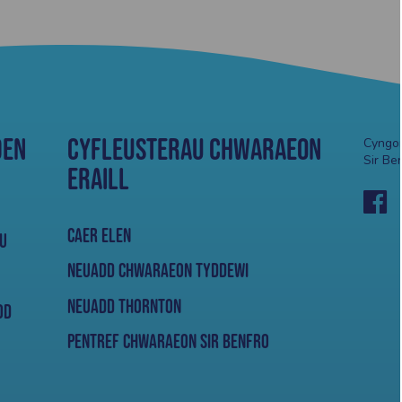
den
Cyfleusterau Chwaraeon
Cyngor
Sir Be
Eraill
Caer Elen
u
Neuadd Chwaraeon Tyddewi
Neuadd Thornton
od
Pentref Chwaraeon Sir Benfro