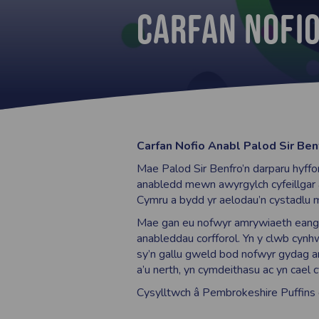
Carfan Nofi
Carfan Nofio Anabl Palod Sir Be
Mae Palod Sir Benfro’n darparu hyffor
anabledd mewn awyrgylch cyfeillgar 
Cymru a bydd yr aelodau’n cystadlu 
Mae gan eu nofwyr amrywiaeth eang 
anableddau corfforol. Yn y clwb cyn
sy’n gallu gweld bod nofwyr gydag a
a’u nerth, yn cymdeithasu ac yn cael 
Cysylltwch â Pembrokeshire Puffins