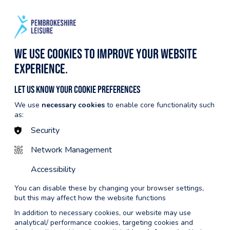
AWR
YMUNO NAWR
ENGLISH
HYSBYSFWRDD
DIGWYDDIADAU
We use cookies to improve your website
experience.
Let us know your cookie preferences
Nôl i... Llwybr Dysgu Nofio
We use
necessary cookies
to enable core functionality such
as:
Security
Network Management
Accessibility
You can disable these by changing your browser settings,
but this may affect how the website functions
In addition to necessary cookies, our website may use
analytical/ performance cookies, targeting cookies and