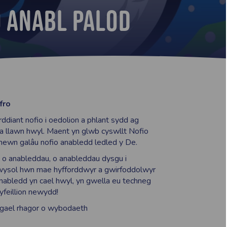
o Anabl Palod
nfro
ddiant nofio i oedolion a phlant sydd ag
a llawn hwyl. Maent yn glwb cyswllt Nofio
mewn galâu nofio anabledd ledled y De.
o anableddau, o anableddau dysgu i
hwysol hwn mae hyfforddwyr a gwirfoddolwyr
nabledd yn cael hwyl, yn gwella eu techneg
cyfeillion newydd!
 gael rhagor o wybodaeth