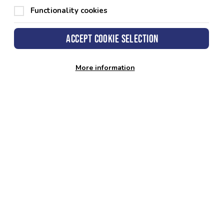
Functionality cookies
Accept cookie selection
More information
 Sir Penfro, Neuadd y Sir, Hwlffordd,
nfro. SA61 1TP