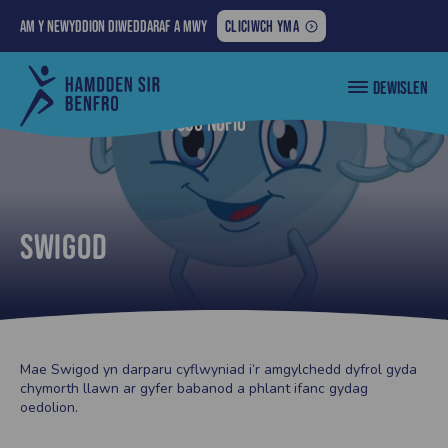
AM
Am y newyddion diweddaraf a mwy
CLICIWCH YMA
Y
NEWYDDION
Cyngor
DEWISLEN
DIWEDDARAF
Sir
Penfro
A
Nôl i... Llwybr Dysgu Nofio
MWY:
Swigod
Mae Swigod yn darparu cyflwyniad i’r amgylchedd dyfrol gyda
chymorth llawn ar gyfer babanod a phlant ifanc gydag
oedolion.