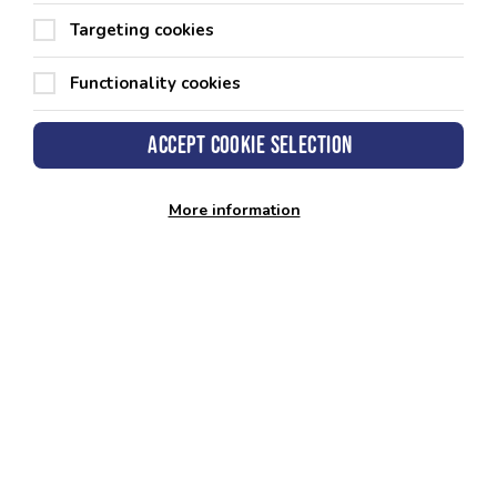
Targeting cookies
Ar gyfer oedolion sy'n mynd gyda babi neu blentyn bach i gael
cyflwyniad wedi'i gefnogi'n llawn i'r amgylchedd dyfrol
Functionality cookies
Nodau
1. Plentyn yn mynd i mewn ac allan o'r pwll gyda chefnogaeth
Accept cookie selection
2. Mae'r plentyn yn dechrau dysgu sut i symud trwy'r dŵr ar ei
flaen a'i gefn
3. Oedolyn a plentyn yn parhau i wella ei hyder yn y dŵr
More information
4. Mae'r plentyn yn dechrau gwlychu ei wyneb ei hun yn y dŵr
a chwythu swigod
Swigod 4
Ar gyfer oedolion sy'n mynd gyda babi neu blentyn bach i gael
cyflwyniad wedi'i gefnogi'n llawn i'r amgylchedd dyfrol.
Nodau
1. Mae'r plentyn yn dysgu sut i arnofio a throi yn y dŵr
2. Mae'r oedolyn a'r plentyn yn magu mwy o hyder yn y dŵr