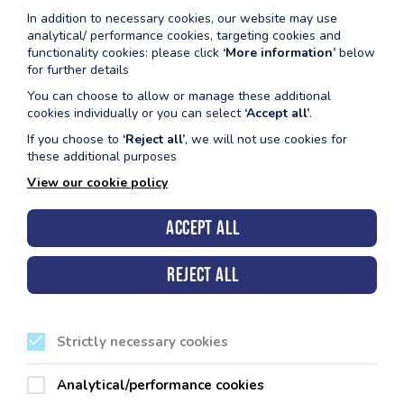
3. Mae'r oedolyn yn dysgu nifer o dechnegau
In addition to necessary cookies, our website may use
4. Mae'r oedolyn yn annog y plentyn i symud i mewn ac trwy'r
analytical/ performance cookies, targeting cookies and
dŵr Swigod'
functionality cookies: please click
‘More information’
below
for further details
You can choose to allow or manage these additional
Swigod 2
cookies individually or you can select
‘Accept all’
.
If you choose to
‘Reject all’
, we will not use cookies for
Ar gyfer oedolion sy'n mynd gyda babi neu blentyn bach i gael
these additional purposes
cyflwyniad wedi'i gefnogi'n llawn i'r amgylchedd dyfrol
View our cookie policy
Nodau
1. Mae oedolyn yn helpu'r plentyn i fynd i mewn ac allan o'r
Accept all
pwll mewn gwahanol ffyrdd
2. Oedolyn a phlentyn i wella eu hyder yn y dŵr
Reject all
3. Mae oedolyn yn dysgu bod cefnogaeth gynyddol yn dal sy'n
galluogi'r plentyn i symud trwy'r dŵr.
4. Mae'r plentyn yn dechrau archwilio'r dŵr.
Strictly necessary cookies
Swigod 3
Analytical/performance cookies