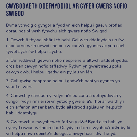
GWYBODAETH DDEFNYDDIOL AR GYFER GWERS NOFIO
SWIGOD
Dyma ychydig o gyngor a fydd yn eich helpu i gael y profiad
gorau posibl wrth fynychu eich gwers nofio Swigod
1. Dewch â thywel sbâr i'ch babi. Gallwch ddefnyddio un i'w
osod arno wrth newid i helpu i'w cadw'n gynnes ac yna cael
tywel sych i'w helpu i sychu.
2. Defnyddiwch gewyn nofio neoprene a allwch ailddefnyddio,
dros ben cewyn nofio tafladwy. Rydym yn gweithredu polisi
cewyn dwbl i helpu i gadw ein pyllau yn lân.
3. Gall gwisg neoprene helpu i gadw'ch babi yn gynnes yn
ystod ei wers.
4. Canwch y caneuon y rydyn ni'n eu canu a defnyddiwch y
cyngor rydyn ni'n ei roi yn ystod y gwersi a'u rhoi ar waith yn
eich arferion amser bath, bydd ailadrodd sgiliau yn helpu'ch
babi i ddatblygu.
5. Gwenwch a mwynhewch fod yn y dŵr! Bydd eich babi yn
cymryd ciwiau wrthoch chi. Os ydych chi'n mwynhau'r dŵr bydd
yn helpu nhw i deimlo'n ddiogel a mwynhau'r dŵr hefyd.